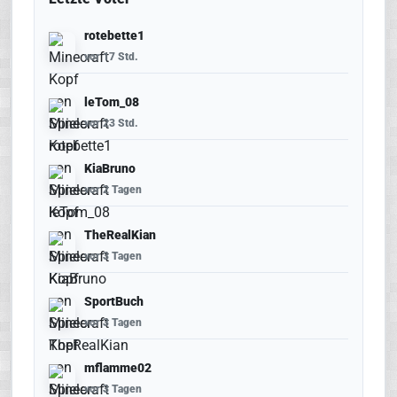
rotebette1
vor 17 Std.
leTom_08
vor 23 Std.
KiaBruno
vor 2 Tagen
TheRealKian
vor 3 Tagen
SportBuch
vor 3 Tagen
mflamme02
vor 3 Tagen