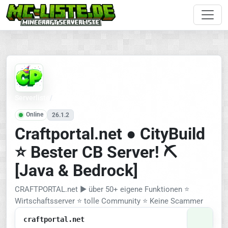
Serverliste
/
Citybuild
Online
26.1.2
Craftportal.net ● CityBuild
⭐ Bester CB Server! ⛏️
[Java & Bedrock]
CRAFTPORTAL.net ► über 50+ eigene Funktionen ⭐
Wirtschaftsserver ⭐ tolle Community ⭐ Keine Scammer
craftportal.net