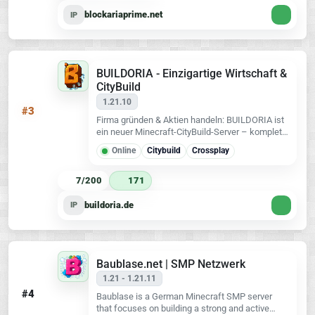
blockariaprime.net
IP
BUILDORIA - Einzigartige Wirtschaft &
CityBuild
1.21.10
#3
Firma gründen & Aktien handeln: BUILDORIA ist
ein neuer Minecraft-CityBuild-Server – komplett
custom entwickelt, mit eigenen
Online
Citybuild
Crossplay
Wirtschschaftssystemen und vielem mehr!
7/200
171
buildoria.de
IP
Baublase.net | SMP Netzwerk
1.21 - 1.21.11
#4
Baublase is a German Minecraft SMP server
that focuses on building a strong and active