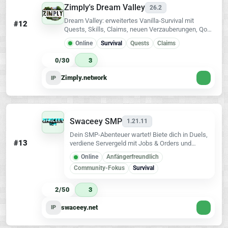
Zimply's Dream Valley
26.2
Dream Valley: erweitertes Vanilla-Survival mit
#12
Quests, Skills, Claims, neuen Verzauberungen, QoL
und neuer Weltgeneration mit Biomen,
Online
Survival
Quests
Claims
Landschaften und Strukturen. Java & Bedrock, ohne
Pflicht-Modpack.
0/30
3
Zimply.network
IP
Swaceey SMP
1.21.11
Dein SMP-Abenteuer wartet! Biete dich in Duels,
#13
verdiene Servergeld mit Jobs & Orders und
handle im Auktionshaus.
Online
Anfängerfreundlich
Community-Fokus
Survival
2/50
3
swaceey.net
IP