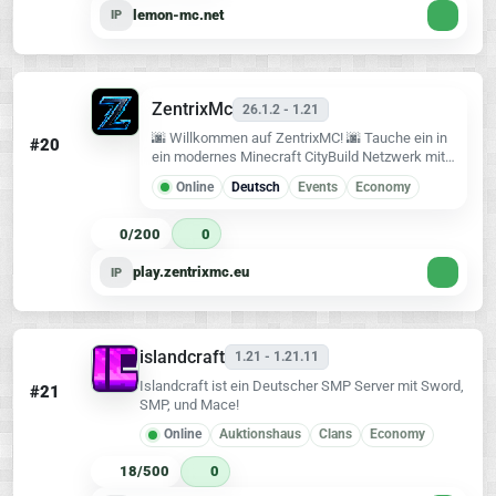
lemon-mc.net
IP
ZentrixMc
26.1.2 - 1.21
🌆 Willkommen auf ZentrixMC! 🌆 Tauche ein in
#20
ein modernes Minecraft CityBuild Netzwerk mit
Wirtschaft, Grundstücken, Events und einer
Online
Deutsch
Events
Economy
starken Community! ✨ Das erwartet dich: 🏙️
CityBuild Systeme
0/200
0
play.zentrixmc.eu
IP
islandcraft
1.21 - 1.21.11
Islandcraft ist ein Deutscher SMP Server mit Sword,
#21
SMP, und Mace!
Online
Auktionshaus
Clans
Economy
18/500
0