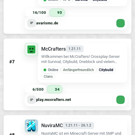
avarismc.de • Bedrock:
bedrock.avarismc.de:28016
16/100
93
avarismc.de
IP
McCrafters
1.21.11
Willkommen bei McCrafters! Crossplay-Server
#7
mit Survival, Citybuild, Oneblock und vielem
mehr. Baue, entdecke und werde Teil unserer
Online
Anfängerfreundlich
Citybuild
Community. Join and Craft.
Clans
6/500
34
play.mccrafters.net
IP
NuviraMC
1.21.11 - 26.1.2
NuviraMC ist ein Minecraft-Server mit SMP und