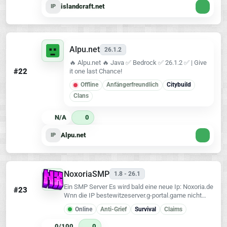
islandcraft.net
IP
Alpu.net
26.1.2
🔥 Alpu.net 🔥 Java ✅ Bedrock ✅ 26.1.2 ✅ | Give
#22
it one last Chance!
Offline
Anfängerfreundlich
Citybuild
Clans
N/A
0
Alpu.net
IP
NoxoriaSMP
1.8 - 26.1
Ein SMP Server Es wird bald eine neue Ip: Noxoria.de
#23
Wnn die IP bestewitzeserver.g-portal.game nicht
mehr geht dan versucht Noxoria.de
Online
Anti-Grief
Survival
Claims
0/100
0