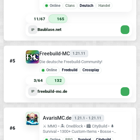
community.
Online
Clans
Deutsch
Handel
11/67
165
Baublase.net
IP
Freebuild-MC
1.21.11
#5
Die deutsche Freebuild-Community!
Online
Freebuild
Crossplay
3/64
132
freebuild-mc.de
IP
AvarisMC.de
1.21.1 - 1.21.11
⚔️ MMO • 🏝️ OneBlock • 🏙️ CityBuild • 🌲
#6
Survival • 1300+ Custom-Items • Bosse •
Dungeons • Events • Java & Bedrock • IP:
Online
RPG
Survival
Citybuild