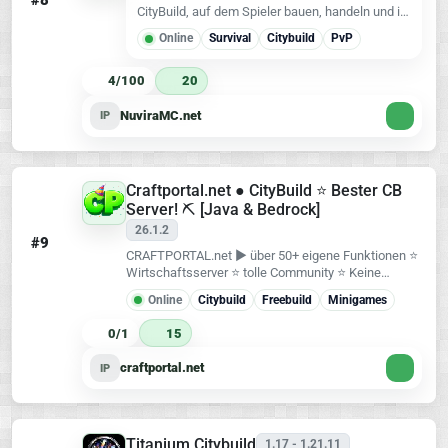
#8
CityBuild, auf dem Spieler bauen, handeln und in
einer ausgewogenen Wirtschaft vorankommen
Online
Survival
Citybuild
PvP
können.
4/100
20
NuviraMC.net
IP
Craftportal.net ● CityBuild ⭐ Bester CB
Server! ⛏️ [Java & Bedrock]
26.1.2
#9
CRAFTPORTAL.net ► über 50+ eigene Funktionen ⭐
Wirtschaftsserver ⭐ tolle Community ⭐ Keine
Scammer
Online
Citybuild
Freebuild
Minigames
0/1
15
craftportal.net
IP
Titanium Citybuild
1.17 - 1.21.11