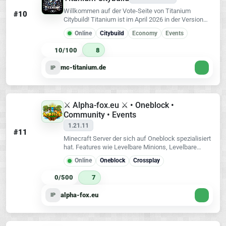
Willkommen auf der Vote-Seite von Titanium
#10
Citybuild! Titanium ist im April 2026 in der Version
1.21.11 gestartet, und befindet sich noch in den
Online
Citybuild
Economy
Events
Kinderschuhen.
10/100
8
mc-titanium.de
IP
⚔️ Alpha-fox.eu ⚔️ • Oneblock •
Community • Events
1.21.11
#11
Minecraft Server der sich auf Oneblock spezialisiert
hat. Features wie Levelbare Minions, Levelbare
Trichter und angepasstes Truhen Lagersystem
Online
Oneblock
Crossplay
unterstützen einem sehr beim Spielen.
0/500
7
alpha-fox.eu
IP