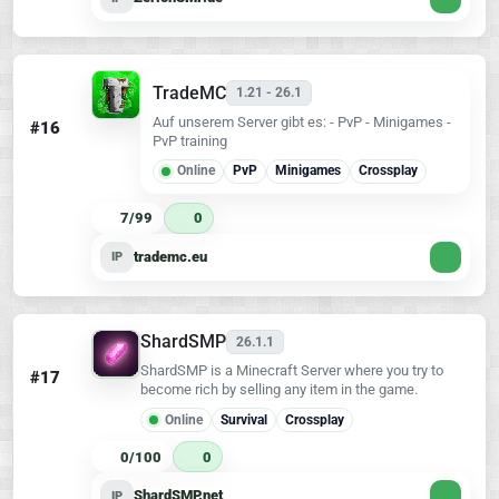
TradeMC
1.21 - 26.1
Auf unserem Server gibt es: - PvP - Minigames -
#16
PvP training
Online
PvP
Minigames
Crossplay
7/99
0
trademc.eu
IP
ShardSMP
26.1.1
ShardSMP is a Minecraft Server where you try to
#17
become rich by selling any item in the game.
Online
Survival
Crossplay
0/100
0
ShardSMP.net
IP