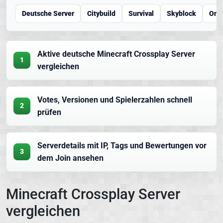
Deutsche Server
Citybuild
Survival
Skyblock
One
Aktive deutsche Minecraft Crossplay Server
1
vergleichen
Votes, Versionen und Spielerzahlen schnell
2
prüfen
Serverdetails mit IP, Tags und Bewertungen vor
3
dem Join ansehen
Minecraft Crossplay Server
vergleichen