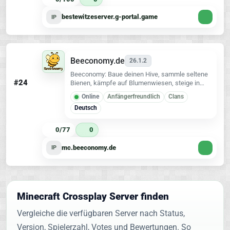
bestewitzeserver.g-portal.game
IP
Beeconomy.de
26.1.2
Beeconomy: Baue deinen Hive, sammle seltene
#24
Bienen, kämpfe auf Blumenwiesen, steige in
Stages auf und dominiere mit deinem Clan die
Online
Anfängerfreundlich
Clans
Pollen- und Build-Leaderboards!
Deutsch
0/77
0
mc.beeconomy.de
IP
Minecraft Crossplay Server finden
Vergleiche die verfügbaren Server nach Status,
Version, Spielerzahl, Votes und Bewertungen. So