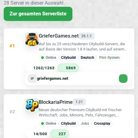
28 Server in dieser Auswahl.
Zur gesamten Serverliste
GrieferGames.net
26.1.1
Auf bis zu 25 verschiedenen Citybuild-Servern, die
#1
auf Basis der Version 1.8.9 laufen, und auf einem
großen Citybuild-Server immer auf der neusten
Online
Citybuild
Deutsch
Plot-System
Version!
1262/1263
5869
griefergames.net
IP
BlockariaPrime
1.21
Neuer deutscher Premium-CityBuild mit frischer
#2
Wirtschaft, Jobs, Minions, Pets, Fahrzeugen,
Custom Items, Crates, Rewards & Java/Bedrock
Online
Citybuild
Jobs
Crossplay
Crossplay.
14/500
227