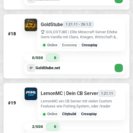
GoldStube
1.21.11 - 26.1.2
🏆 GOLDSTUBE | Elite Minecraft Server Erlebe
#18
Semi-Vanilla mit Clans, Kriegen, Wirtschaft &
aktiver Community. Gründe deinen Clan, führe
Online
Economy
Crossplay
Kriege, verdiene Geld durch PvP, Farming &
Handel.
0/500
0
GoldStube.net
IP
LemonMC | Dein CB Server
1.21.11
LemonMC ein CB Server mit vielen Custom
#19
Features wie Fishing System, oder /trader
Online
Citybuild
Crossplay
2/500
0