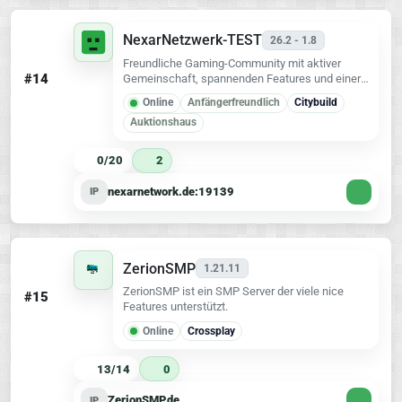
NexarNetzwerk-TEST
26.2 - 1.8
Freundliche Gaming-Community mit aktiver
#14
Gemeinschaft, spannenden Features und einer
entspannten Atmosphäre. Spiele gemeinsam
Online
Anfängerfreundlich
Citybuild
mit anderen und werde Teil des
Auktionshaus
NexarNetzwerks! 🚀
0/20
2
nexarnetwork.de:19139
IP
ZerionSMP
1.21.11
ZerionSMP ist ein SMP Server der viele nice
#15
Features unterstützt.
Online
Crossplay
13/14
0
ZerionSMP.de
IP