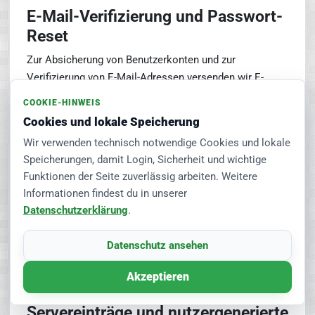
E-Mail-Verifizierung und Passwort-
Reset
Zur Absicherung von Benutzerkonten und zur
Verifizierung von E-Mail-Adressen versenden wir E-
Mails mit einmalig nutzbaren Sicherheits- bzw.
COOKIE-HINWEIS
Bestätigungslinks. Hierbei verarbeiten wir insbesondere
Cookies und lokale Speicherung
Ihre E-Mail-Adresse, technische Token-Informationen,
Wir verwenden technisch notwendige Cookies und lokale
Zeitstempel sowie Statusinformationen zur
Speicherungen, damit Login, Sicherheit und wichtige
Durchführung des jeweiligen Vorgangs.
Funktionen der Seite zuverlässig arbeiten. Weitere
Informationen findest du in unserer
Die Verarbeitung erfolgt auf Grundlage von Art. 6 Abs. 1
Datenschutzerklärung
.
lit. b DSGVO zur Durchführung vorvertraglicher
Maßnahmen bzw. zur Erfüllung des
Datenschutz ansehen
Nutzungsverhältnisses sowie auf Grundlage von Art. 6
Abs. 1 lit. f DSGVO zur Absicherung von
Akzeptieren
Benutzerkonten.
Servereinträge und nutzergenerierte