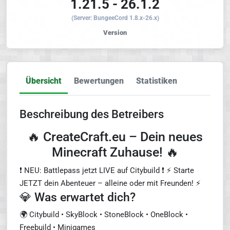
1.21.5 - 26.1.2
(Server: BungeeCord 1.8.x-26.x)
Version
Übersicht
Bewertungen
Statistiken
Beschreibung des Betreibers
🔥 CreateCraft.eu – Dein neues
Minecraft Zuhause! 🔥
❗ NEU: Battlepass jetzt LIVE auf Citybuild ❗ ⚡ Starte
JETZT dein Abenteuer – alleine oder mit Freunden! ⚡
💎 Was erwartet dich?
🌍 Citybuild • SkyBlock • StoneBlock • OneBlock •
Freebuild • Minigames