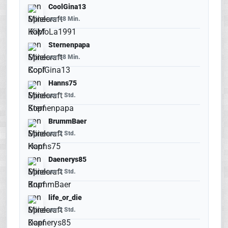
CoolGina13
vor 48 Min.
Sternenpapa
vor 58 Min.
Hanns75
vor 1 Std.
BrummBaer
vor 2 Std.
Daenerys85
vor 2 Std.
life_or_die
vor 2 Std.