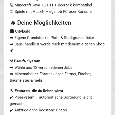
🚀 Minecraft Java 1.21.11 + Bedrock kompatibel
🤝 Spiele mit ALLEN – egal ob PC oder Konsole
🔥 Deine Möglichkeiten
🏙️ Citybuild
➡️ Eigene Grundstücke: Plots & Stadtgrundstücke
➡️ Baue, handle & werde reich mit deinem eigenen Shop
💰
⚒️ Berufe-System
➡️ Wähle aus 12 verschiedenen Jobs
➡️ Minenarbeiter, Förster, Jäger, Farmer, Fischer,
Baumeister & mehr
🔧 Features, die du lieben wirst
✔️ Pipesystem – automatische Sortierung leicht
gemacht
✔️ Aufzüge ohne Redstone-Chaos