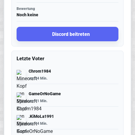
Bewertung
Noch keine
Discord beitreten
Letzte Voter
Chrom1984
vor 34 Min.
GameOrNoGame
vor 41 Min.
.KiMoLa1991
vor 44 Min.