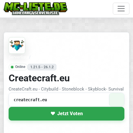
Serverliste
/
Citybuild
Online
1.21.5 - 26.1.2
Createcraft.eu
CreateCraft.eu - Citybuild - Stoneblock - Skyblock- Survival
createcraft.eu
Jetzt Voten