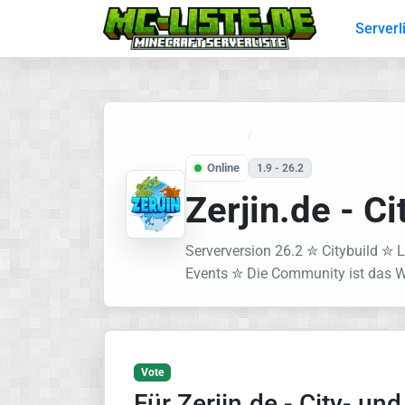
Serverl
Serverliste
/
Citybuild
Online
1.9 - 26.2
Zerjin.de - C
Serverversion 26.2 ✮ Citybuild 
Events ✮ Die Community ist das W
Vote
Für Zerjin.de - City- un