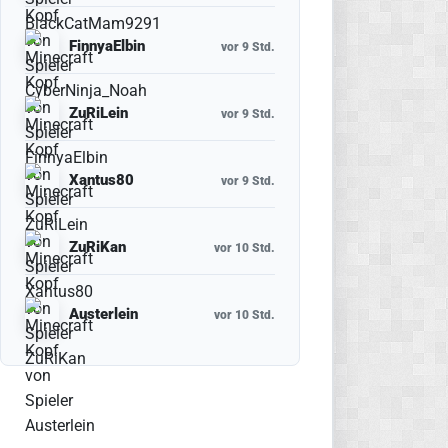
FinnyaElbin
vor 9 Std.
ZuRiLein
vor 9 Std.
Xantus80
vor 9 Std.
ZuRiKan
vor 10 Std.
Austerlein
vor 10 Std.