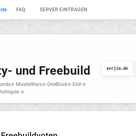
iste
FAQ
SERVER EINTRAGEN
ity- und Freebuild
zerjin.de
✮ Lands✮ MissileWars✮ OneBlock✮ End ✮
ichtigste ✮
d Freebuildvoten