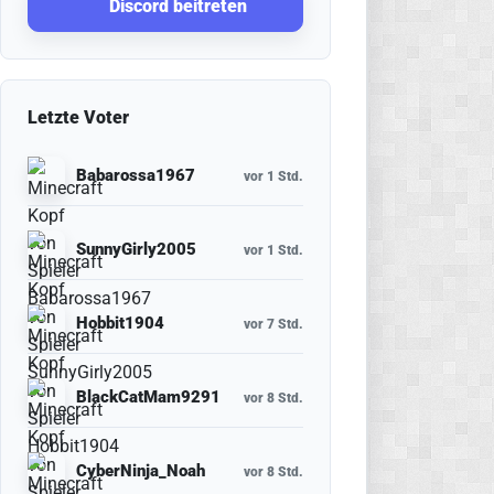
Discord beitreten
Letzte Voter
Babarossa1967
vor 1 Std.
SunnyGirly2005
vor 1 Std.
Hobbit1904
vor 7 Std.
BlackCatMam9291
vor 8 Std.
CyberNinja_Noah
vor 8 Std.