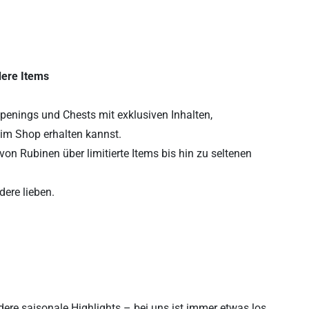
ere Items
penings und Chests mit exklusiven Inhalten,
r im Shop erhalten kannst.
on Rubinen über limitierte Items bis hin zu seltenen
dere lieben.
ere saisonale Highlights – bei uns ist immer etwas los.