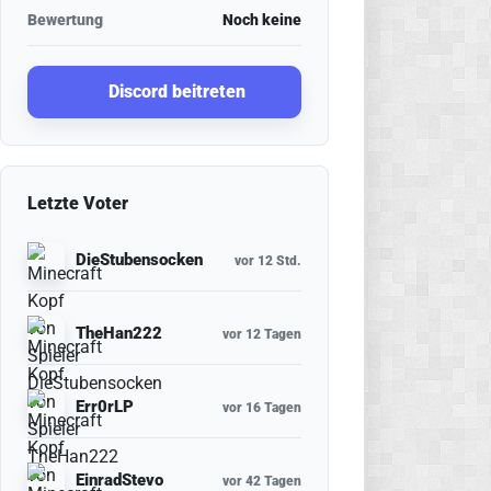
Bewertung
Noch keine
Discord beitreten
Letzte Voter
DieStubensocken
vor 12 Std.
TheHan222
vor 12 Tagen
Err0rLP
vor 16 Tagen
EinradStevo
vor 42 Tagen