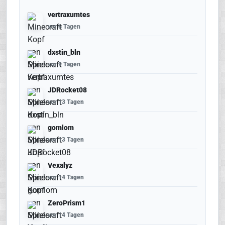
vertraxumtes
vor 6 Tagen
dxstin_bln
vor 9 Tagen
JDRocket08
vor 13 Tagen
gomlom
vor 13 Tagen
Vexalyz
vor 14 Tagen
ZeroPrism1
vor 14 Tagen