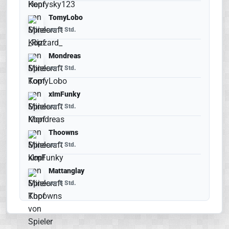
TomyLobo
vor 5 Std.
Mondreas
vor 7 Std.
xImFunky
vor 7 Std.
Thoowns
vor 7 Std.
Mattanglay
vor 8 Std.