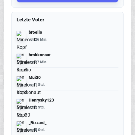
Letzte Voter
broelio
vor 26 Min.
brokkonaut
vor 27 Min.
Mui30
vor 1 Std.
Henrysky123
vor 2 Std.
_Rizzard_
vor 5 Std.