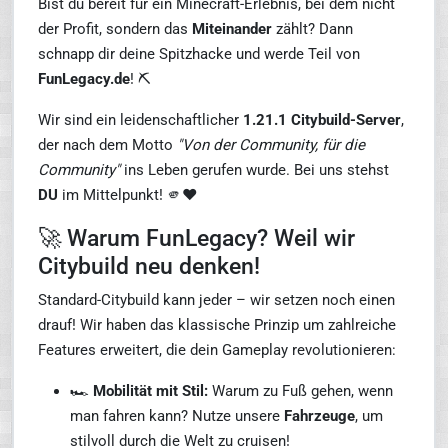
Bist du bereit für ein Minecraft-Erlebnis, bei dem nicht
der Profit, sondern das
Miteinander
zählt? Dann
schnapp dir deine Spitzhacke und werde Teil von
FunLegacy.de
! ⛏️
Wir sind ein leidenschaftlicher
1.21.1 Citybuild-Server
,
der nach dem Motto
"Von der Community, für die
Community"
ins Leben gerufen wurde. Bei uns stehst
DU
im Mittelpunkt! 🫵❤️
🚀 Warum FunLegacy? Weil wir
Citybuild neu denken!
Standard-Citybuild kann jeder – wir setzen noch einen
drauf! Wir haben das klassische Prinzip um zahlreiche
Features erweitert, die dein Gameplay revolutionieren:
🏎️
Mobilität mit Stil:
Warum zu Fuß gehen, wenn
man fahren kann? Nutze unsere
Fahrzeuge
, um
stilvoll durch die Welt zu cruisen!