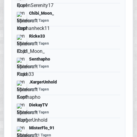
Chibi_Moon_
vor 3 Tagen
Ricke33
vor 3 Tagen
Senthapho
vor 4 Tagen
.KargerUnhold
vor 5 Tagen
DiekayTV
vor 6 Tagen
MisterFlo_91
vor 21 Tagen