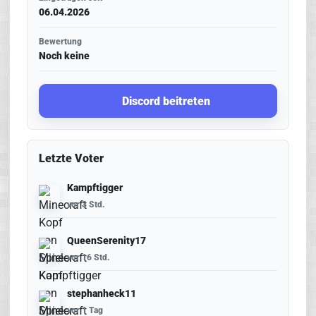
06.04.2026
Bewertung
Noch keine
Discord beitreten
Letzte Voter
Kampftigger
vor 3 Std.
QueenSerenity17
vor 16 Std.
stephanheck11
vor 1 Tag