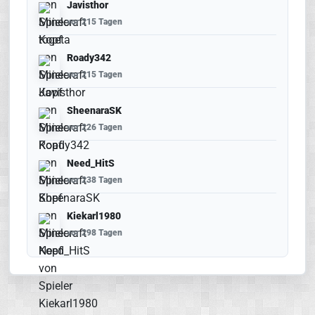
Javisthor
vor 215 Tagen
Roady342
vor 215 Tagen
SheenaraSK
vor 226 Tagen
Need_HitS
vor 238 Tagen
Kiekarl1980
vor 298 Tagen