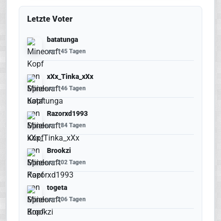
Letzte Voter
batatunga
vor 145 Tagen
xXx_Tinka_xXx
vor 146 Tagen
Razorxd1993
vor 184 Tagen
Brookzi
vor 202 Tagen
togeta
vor 206 Tagen