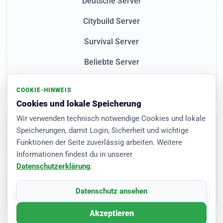
Deutsche Server
Citybuild Server
Survival Server
Beliebte Server
Neue Server
COOKIE-HINWEIS
Cookies und lokale Speicherung
Wir verwenden technisch notwendige Cookies und lokale
Community
Speicherungen, damit Login, Sicherheit und wichtige
FAQ
Funktionen der Seite zuverlässig arbeiten. Weitere
Informationen findest du in unserer
Registrierung
Datenschutzerklärung
.
Server eintragen
Datenschutz ansehen
Akzeptieren
© 2026 MC-Liste.de. Alle Rechte vorbehalten.