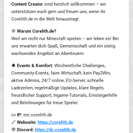
Content Creator
sind herzlich willkommen – wir
unterstützen euch gern und freuen uns, wenn ihr
Corelith.de in die Welt hinaustragt.
🎯
Warum Corelith.de?
Weil wir nicht nur Minecraft spielen – wir leben es! Bei
uns erwarten dich Spaß, Gemeinschaft und ein stetig
wachsendes Angebot an Abenteuern.
🔔
Events & Komfort:
Wöchentliche Challenges,
Community-Events, faire Wirtschaft, kein Pay2Win,
aktive Admins, 24/7 online, EU-Server, schnelle
Ladezeiten, regelmäßige Updates, klare Regeln,
freundlicher Support, Ingame-Tutorials, Einsteigerhilfe
und Belohnungen für treue Spieler.
📜
IP:
mc.corelith.de
🔗
Webseite:
https://corelith.de
💬
Discord:
https://dc.corelith.de