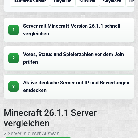
Deutsche Server
Citybuild
Survival
Skyblock
One
Server mit Minecraft-Version 26.1.1 schnell
1
vergleichen
Votes, Status und Spielerzahlen vor dem Join
2
prüfen
Aktive deutsche Server mit IP und Bewertungen
3
entdecken
Minecraft 26.1.1 Server
vergleichen
2 Server in dieser Auswahl.