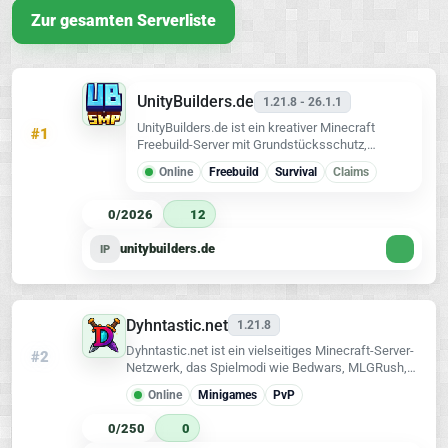
Zur gesamten Serverliste
UnityBuilders.de
1.21.8 - 26.1.1
UnityBuilders.de ist ein kreativer Minecraft
#1
Freebuild-Server mit Grundstücksschutz,
eigener Farmwelt und einer freundlichen
Online
Freebuild
Survival
Claims
Community
0/2026
12
unitybuilders.de
IP
Dyhntastic.net
1.21.8
Dyhntastic.net ist ein vielseitiges Minecraft-Server-
#2
Netzwerk, das Spielmodi wie Bedwars, MLGRush,
KnockIt und CityBuild anbietet.
Online
Minigames
PvP
0/250
0