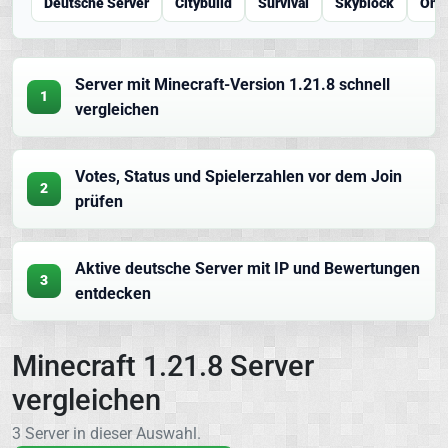
Deutsche Server
Citybuild
Survival
Skyblock
One
Server mit Minecraft-Version 1.21.8 schnell
1
vergleichen
Votes, Status und Spielerzahlen vor dem Join
2
prüfen
Aktive deutsche Server mit IP und Bewertungen
3
entdecken
Minecraft 1.21.8 Server
vergleichen
3 Server in dieser Auswahl.