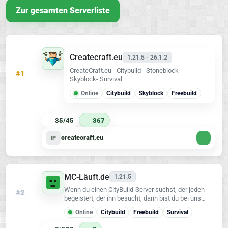
Zur gesamten Serverliste
Createcraft.eu
1.21.5 - 26.1.2
CreateCraft.eu - Citybuild - Stoneblock -
#1
Skyblock- Survival
Online
Citybuild
Skyblock
Freebuild
35/45
367
createcraft.eu
IP
MC-Läuft.de
1.21.5
Wenn du einen CityBuild-Server suchst, der jeden
#2
begeistert, der ihn besucht, dann bist du bei uns
genau richtig. Von unseren bereits anwesende
Online
Citybuild
Freebuild
Survival