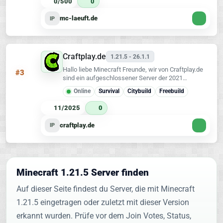
0/500
0
mc-laeuft.de
IP
Craftplay.de
1.21.5 - 26.1.1
Hallo liebe Minecraft Freunde, wir von Craftplay.de
#3
sind ein aufgeschlossener Server der 2021
gegründet wurde. Der Server läuft aktuell auf der
Online
Survival
Citybuild
Freebuild
Version 1.21.10 und ist mit Java sowie mit der
Bedrock
11/2025
0
craftplay.de
IP
Minecraft 1.21.5 Server finden
Auf dieser Seite findest du Server, die mit Minecraft
1.21.5 eingetragen oder zuletzt mit dieser Version
erkannt wurden. Prüfe vor dem Join Votes, Status,