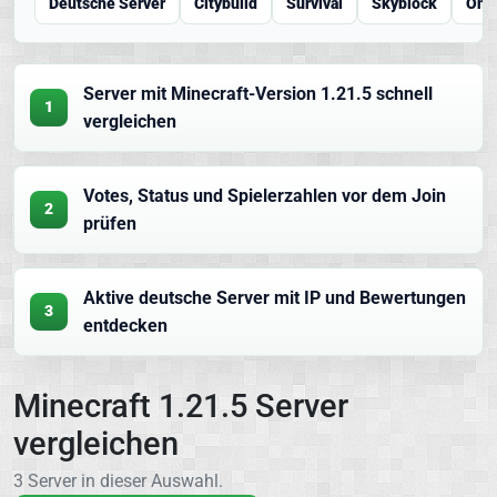
Deutsche Server
Citybuild
Survival
Skyblock
One
Server mit Minecraft-Version 1.21.5 schnell
1
vergleichen
Votes, Status und Spielerzahlen vor dem Join
2
prüfen
Aktive deutsche Server mit IP und Bewertungen
3
entdecken
Minecraft 1.21.5 Server
vergleichen
3 Server in dieser Auswahl.